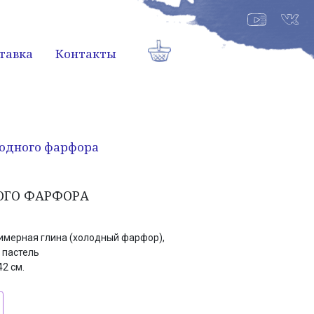
тавка
Контакты
лодного фарфора
ОГО ФАРФОРА
имерная глина (холодный фарфор),
 пастель
2 см.