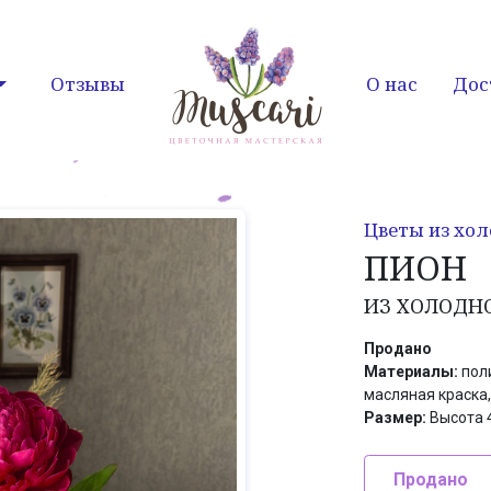
Отзывы
О нас
Дос
Цветы из хо
ПИОН
ИЗ ХОЛОДН
Продано
Материалы:
пол
масляная краска,
Размер:
Высота 4
Продано