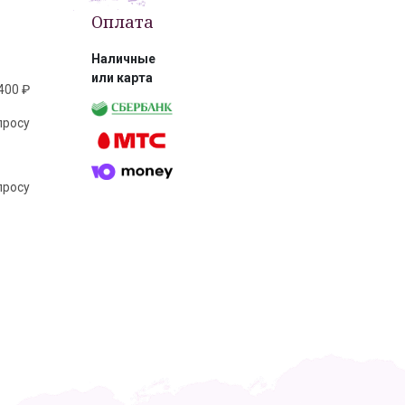
Оплата
Наличные
или карта
400 ₽
просу
просу