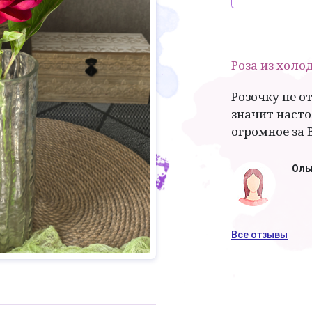
Роза из холо
Розочку не о
значит наст
огромное за 
Оль
Все отзывы