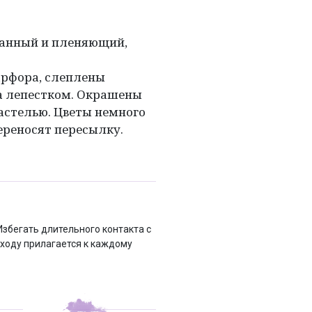
ланный и пленяющий,
арфора, слеплены
а лепестком. Окрашены
астелью. Цветы немного
переносят пересылку.
Избегать длительного контакта с
ходу прилагается к каждому